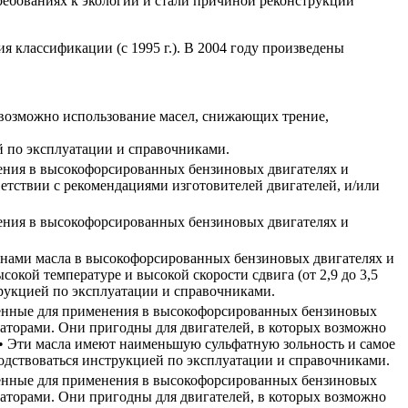
ребованиях к экологии и стали причиной реконструкции
я классификации (с 1995 г.). В 2004 году произведены
х возможно использование масел, снижающих трение,
й по эксплуатации и справочниками.
ения в высокофорсированных бензиновых двигателях и
етствии с рекомендациями изготовителей двигателей, и/или
ения в высокофорсированных бензиновых двигателях и
енами масла в высокофорсированных бензиновых двигателях и
окой температуре и высокой скорости сдвига (от 2,9 до 3,5
трукцией по эксплуатации и справочниками.
аченные для применения в высокофорсированных бензиновых
аторами. Они пригодны для двигателей, в которых возможно
).• Эти масла имеют наименьшую сульфатную зольность и самое
одствоваться инструкцией по эксплуатации и справочниками.
аченные для применения в высокофорсированных бензиновых
аторами. Они пригодны для двигателей, в которых возможно