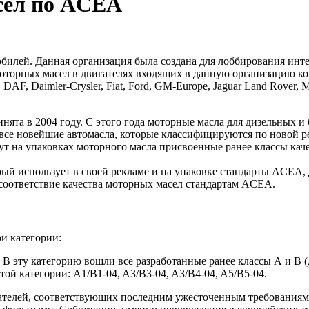
сел по ACEA
илей. Данная организация была создана для лоббирования инт
оторных масел в двигателях входящих в данную организацию к
F, Daimler-Crysler, Fiat, Ford, GM-Europe, Jaguar Land Rover, M
ята в 2004 году. С этого года моторные масла для дизельных 
не все новейшие автомасла, которые классифицируются по новой 
ут на упаковках моторного масла присвоенные ранее классы кач
рый использует в своей рекламе и на упаковке стандарты ACEA,
 соответствие качества моторных масел стандартам ACEA.
и категории:
В эту категорию вошли все разработанные ранее классы А и В (д
той категории: A1/B1-04, A3/B3-04, A3/B4-04, A5/B5-04.
ателей, соответствующих последним ужесточенным требованиям п