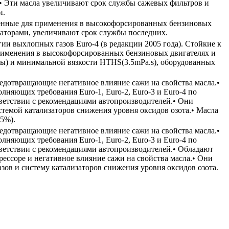
.• Эти масла увеличивают срок службы сажевых фильтров и
и.
аченные для применения в высокофорсированных бензиновых
заторами, увеличивают срок службы последних.
и выхлопных газов Euro-4 (в редакции 2005 года). Стойкие к
применения в высокофорсированных бензиновых двигателях и
ы) и минимальной вязкости HTHS(3.5mPa.s), оборудованных
едотвращающие негативное влияние сажи на свойства масла.•
няющих требования Euro-1, Euro-2, Euro-3 и Euro-4 по
ветствии с рекомендациями автопроизводителей.• Они
стемой катализаторов снижения уровня оксидов озота.• Масла
05%).
едотвращающие негативное влияние сажи на свойства масла.•
няющих требования Euro-1, Euro-2, Euro-3 и Euro-4 по
ветствии с рекомендациями автопроизводителей.• Обладают
ссоре и негативное влияние сажи на свойства масла.• Они
ов и систему катализаторов снижения уровня оксидов озота.