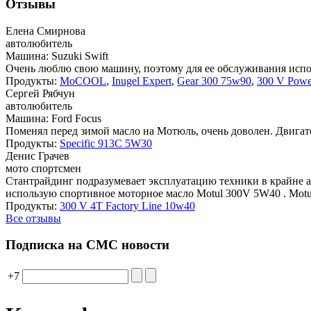
Отзывы
Елена Смирнова
автолюбитель
Машина: Suzuki Swift
Очень люблю свою машину, поэтому для ее обслуживания испол
Продукты:
MoCOOL
,
Inugel Expert
,
Gear 300 75w90
,
300 V Powe
Сергей Рябчун
автолюбитель
Машина: Ford Focus
Поменял перед зимой масло на Мотюль, очень доволен. Двигате
Продукты:
Specific 913C 5W30
Денис Грачев
мото спортсмен
Стантрайдинг подразумевает эксплуатацию техники в крайне а
использую спортивное моторное масло Motul 300V 5W40 . Motul
Продукты:
300 V 4T Factory Line 10w40
Все отзывы
Подписка на СМС новости
+7