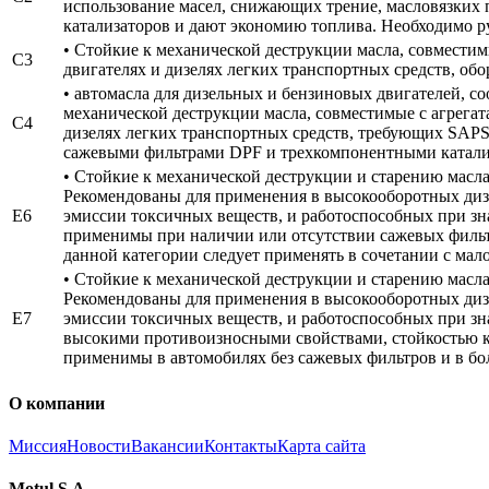
использование масел, снижающих трение, масловязких п
катализаторов и дают экономию топлива. Необходимо р
• Стойкие к механической деструкции масла, совмести
C3
двигателях и дизелях легких транспортных средств, о
• автомасла для дизельных и бензиновых двигателей, с
механической деструкции масла, совместимые с агрега
C4
дизелях легких транспортных средств, требующих SAP
сажевыми фильтрами DPF и трехкомпонентными катали
• Стойкие к механической деструкции и старению масл
Рекомендованы для применения в высокооборотных дизе
E6
эмиссии токсичных веществ, и работоспособных при зн
применимы при наличии или отсутствии сажевых фильтро
данной категории следует применять в сочетании с мал
• Стойкие к механической деструкции и старению масл
Рекомендованы для применения в высокооборотных дизе
E7
эмиссии токсичных веществ, и работоспособных при зн
высокими противоизносными свойствами, стойкостью к 
применимы в автомобилях без сажевых фильтров и в бо
О компании
Миссия
Новости
Вакансии
Контакты
Карта сайта
Motul S.A.