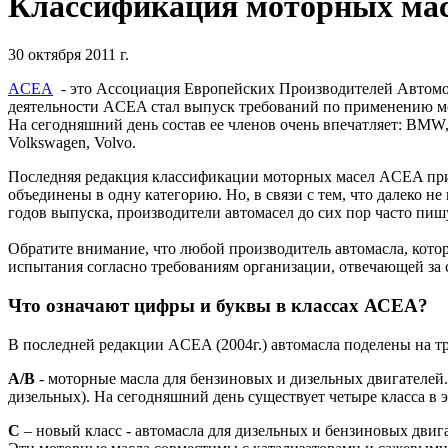
Классификация моторных ма
30 октября 2011 г.
ACEA
- это Ассоциация Европейских Производителей Автомоб
деятельности ACEA стал выпуск требований по применению м
На сегодняшний день состав ее членов очень впечатляет: BMW, DA
Volkswagen, Volvo.
Последняя редакция классификации моторных масел ACEA прин
объединены в одну категорию. Но, в связи с тем, что далеко 
годов выпуска, производители автомасел до сих пор часто пиш
Обратите внимание, что любой производитель автомасла, кото
испытания согласно требованиям организации, отвечающей за
Что означают цифры и буквы в классах АСЕА?
В последней редакции ACEA (2004г.) автомасла поделены на тр
А/В
- моторные масла для бензиновых и дизельных двигателей. 
дизельных). На сегодняшний день существует четыре класса в э
С
– новый класс - автомасла для дизельных и бензиновых двиг