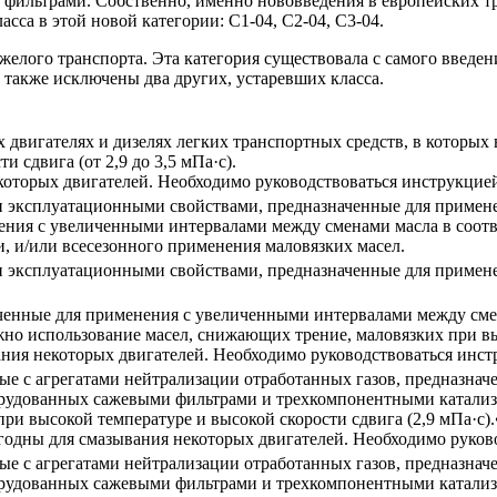
 фильтрами. Собственно, именно нововведения в европейских т
са в этой новой категории: С1-04, С2-04, С3-04.
лого транспорта. Эта категория существовала с самого введени
а также исключены два других, устаревших класса.
 двигателях и дизелях легких транспортных средств, в которы
 сдвига (от 2,9 до 3,5 мПа·с).
екоторых двигателей. Необходимо руководствоваться инструкцие
ми эксплуатационными свойствами, предназначенные для примен
нения с увеличенными интервалами между сменами масла в соотв
, и/или всесезонного применения маловязких масел.
ми эксплуатационными свойствами, предназначенные для примен
наченные для применения с увеличенными интервалами между см
жно использование масел, снижающих трение, маловязких при выс
ания некоторых двигателей. Необходимо руководствоваться инс
мые с агрегатами нейтрализации отработанных газов, предназн
борудованных сажевыми фильтрами и трехкомпонентными катализ
ри высокой температуре и высокой скорости сдвига (2,9 мПа·с
игодны для смазывания некоторых двигателей. Необходимо руков
мые с агрегатами нейтрализации отработанных газов, предназн
борудованных сажевыми фильтрами и трехкомпонентными катализ