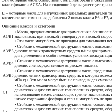
Эти моторные масла совместимы с катализаторами и сажевыми
классификации ACEA. На сегодняшний день существует три клас
Е
– моторные масла для нагруженных дизельных двигателей тяже
косметические изменения, добавлены 2 новых класса Е6 и Е7, 
Описание классов и категорий
• Масла, предназначенные для применения в бензиновых
A1/B1
масловязких при высокой температуре и высокой скорости
• Эти масла могут быть не пригодны для смазывания н
• Стойкие к механической деструкции масла с высоки
A3/B3
дизелях легких транспортных средств и/или для приме
для применения в особо тяжелых условиях эксплуатации
• Стойкие к механической деструкции масла с высоки
A3/B4
дизелях с непосредственным впрыском топлива.
• Стойкие к механической деструкции масла, предназ
A5/B5
дизелях легких транспортных средств, в которых возмо
мПа·с).• Эти масла могут быть не пригодны для смазыв
• Стойкие к механической деструкции масла, совмести
двигателях и дизелях легких транспортных средств, о
С1
использование масел, снижающих трение, масловязких п
низкое содержание фосфора и серы и могут быть не пр
• Стойкие к механической деструкции масла, совмести
двигателях и дизелях легких транспортных средств, о
C2