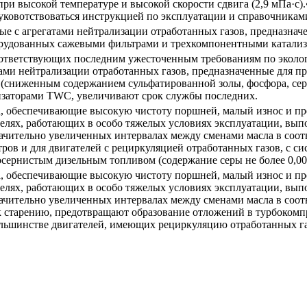
ри высокой температуре и высокой скорости сдвига (2,9 мПа·с)
уковотствоваться инструкцией по эксплуатации и справочникам
мые с агрегатами нейтрализации отработанных газов, предназн
борудованных сажевыми фильтрами и трехкомпонентными катали
оответствующих последним ужесточенным требованиям по экологи
тами нейтрализации отработанных газов, предназначенные для 
S(сниженным содержанием сульфатированной золы, фосфора, сер
заторами TWC, увеличивают срок службы последних.
а, обеспечивающие высокую чистоту поршней, малый износ и пр
лях, работающих в особо тяжелых условиях эксплуатации, выпол
ачительно увеличенных интервалах между сменами масла в соот
в и для двигателей с рециркуляцией отработанных газов, с си
осернистым дизельным топливом (содержание серы не более 0,0
а, обеспечивающие высокую чистоту поршней, малый износ и пр
лях, работающих в особо тяжелых условиях эксплуатации, выпол
ачительно увеличенных интервалах между сменами масла в соот
старению, предотвращают образование отложений в турбокомпре
льшинстве двигателей, имеющих рециркуляцию отработанных газ