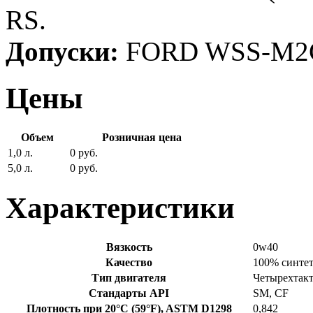
RS.
Допуски:
FORD WSS-M2C
Цены
Объем
Розничная цена
1,0 л.
0 руб.
5,0 л.
0 руб.
Характеристики
Вязкость
0w40
Качество
100% синте
Тип двигателя
Четырехтак
Стандарты API
SM, CF
Плотность при 20°C (59°F), ASTM D1298
0,842