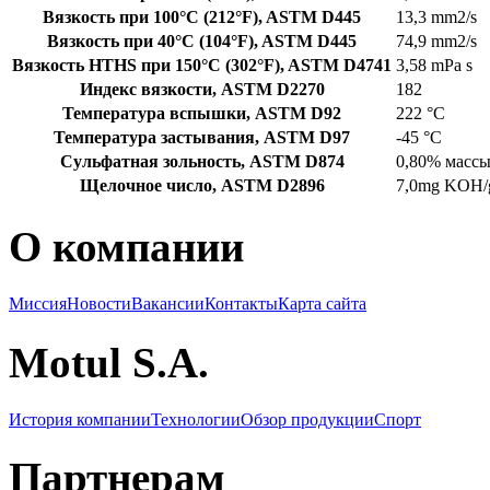
Вязкость при 100°C (212°F), ASTM D445
13,3 mm2/s
Вязкость при 40°C (104°F), ASTM D445
74,9 mm2/s
Вязкость HTHS при 150°C (302°F), ASTM D4741
3,58 mPa s
Индекс вязкости, ASTM D2270
182
Температура вспышки, ASTM D92
222 °C
Температура застывания, ASTM D97
-45 °C
Сульфатная зольность, ASTM D874
0,80% масс
Щелочное число, ASTM D2896
7,0mg KOH/
О компании
Миссия
Новости
Вакансии
Контакты
Карта сайта
Motul S.A.
История компании
Технологии
Обзор продукции
Спорт
Партнерам