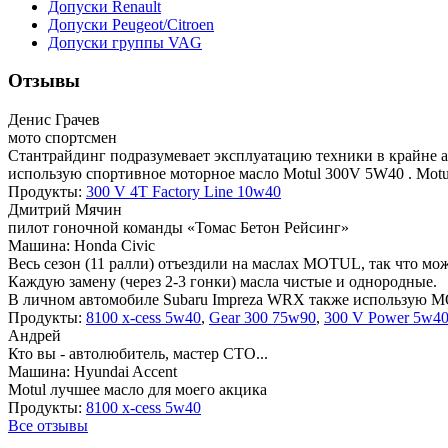
Допуски Renault
Допуски Peugeot/Citroen
Допуски группы VAG
Отзывы
Денис Грачев
мото спортсмен
Стантрайдинг подразумевает эксплуатацию техники в крайне а
использую спортивное моторное масло Motul 300V 5W40 . Motul
Продукты:
300 V 4T Factory Line 10w40
Дмитрий Мячин
пилот гоночной команды «Томас Бетон Рейсинг»
Машина: Honda Civic
Весь сезон (11 ралли) отъездили на маслах MOTUL, так что мо
Каждую замену (через 2-3 гонки) масла чистые и однородные.
В личном автомобиле Subaru Impreza WRX также использую 
Продукты:
8100 x-cess 5w40
,
Gear 300 75w90
,
300 V Power 5w4
Андрей
Кто вы - автолюбитель, мастер СТО...
Машина: Hyundai Accent
Motul лучшее масло для моего акцика
Продукты:
8100 x-cess 5w40
Все отзывы