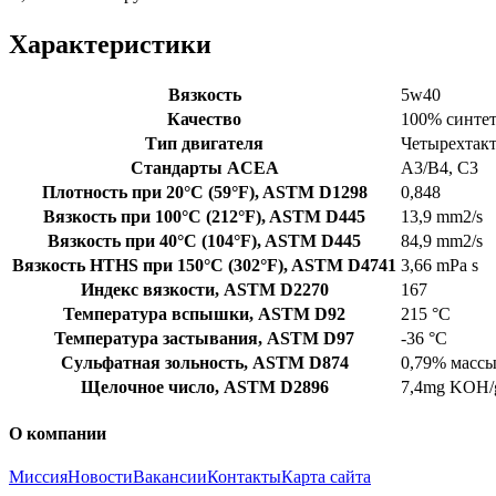
Характеристики
Вязкость
5w40
Качество
100% синте
Тип двигателя
Четырехтак
Стандарты ACEA
A3/B4, C3
Плотность при 20°C (59°F), ASTM D1298
0,848
Вязкость при 100°C (212°F), ASTM D445
13,9 mm2/s
Вязкость при 40°C (104°F), ASTM D445
84,9 mm2/s
Вязкость HTHS при 150°C (302°F), ASTM D4741
3,66 mPa s
Индекс вязкости, ASTM D2270
167
Температура вспышки, ASTM D92
215 °C
Температура застывания, ASTM D97
-36 °C
Сульфатная зольность, ASTM D874
0,79% масс
Щелочное число, ASTM D2896
7,4mg KOH/
О компании
Миссия
Новости
Вакансии
Контакты
Карта сайта