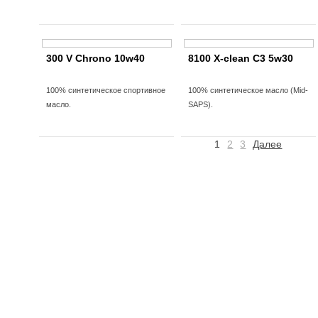
300 V Chrono 10w40
8100 X-clean С3 5w30
100% синтетическое спортивное
100% синтетическое масло (Mid-
масло.
SAPS).
1
2
3
Далее