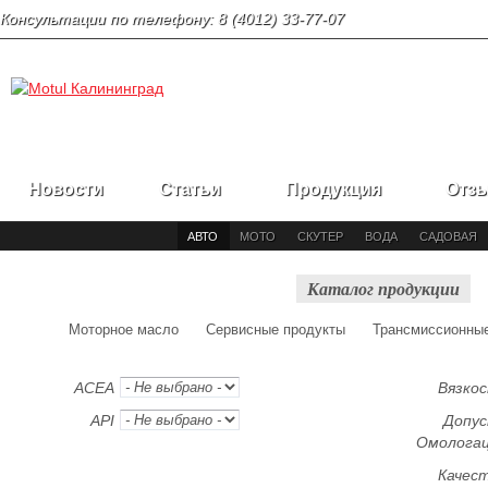
Консультации по телефону: 8 (4012) 33-77-07
Новости
Статьи
Продукция
Отз
АВТО
МОТО
СКУТЕР
ВОДА
САДОВАЯ
Каталог продукции
Моторное масло
Сервисные продукты
Трансмиссионны
ACEA
Вязко
API
Допус
Омолога
Качес